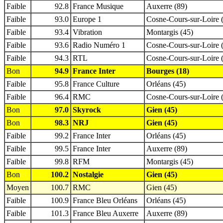
Faible
92.8
France Musique
Auxerre (89)
Faible
93.0
Europe 1
Cosne-Cours-sur-Loire 
Faible
93.4
Vibration
Montargis (45)
Faible
93.6
Radio Numéro 1
Cosne-Cours-sur-Loire 
Faible
94.3
RTL
Cosne-Cours-sur-Loire 
Bon
94.9
France Inter
Bourges (18)
Faible
95.8
France Culture
Orléans (45)
Faible
96.4
RMC
Cosne-Cours-sur-Loire 
Bon
97.0
Skyrock
Gien (45)
Bon
98.3
NRJ
Gien (45)
Faible
99.2
France Inter
Orléans (45)
Faible
99.5
France Inter
Auxerre (89)
Faible
99.8
RFM
Montargis (45)
Bon
100.2
Nostalgie
Gien (45)
Moyen
100.7
RMC
Gien (45)
Faible
100.9
France Bleu Orléans
Orléans (45)
Faible
101.3
France Bleu Auxerre
Auxerre (89)