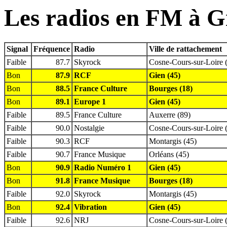
Les radios en FM à G
Signal
Fréquence
Radio
Ville de rattachement
Faible
87.7
Skyrock
Cosne-Cours-sur-Loire 
Bon
87.9
RCF
Gien (45)
Bon
88.5
France Culture
Bourges (18)
Bon
89.1
Europe 1
Gien (45)
Faible
89.5
France Culture
Auxerre (89)
Faible
90.0
Nostalgie
Cosne-Cours-sur-Loire 
Faible
90.3
RCF
Montargis (45)
Faible
90.7
France Musique
Orléans (45)
Bon
90.9
Radio Numéro 1
Gien (45)
Bon
91.8
France Musique
Bourges (18)
Faible
92.0
Skyrock
Montargis (45)
Bon
92.4
Vibration
Gien (45)
Faible
92.6
NRJ
Cosne-Cours-sur-Loire 